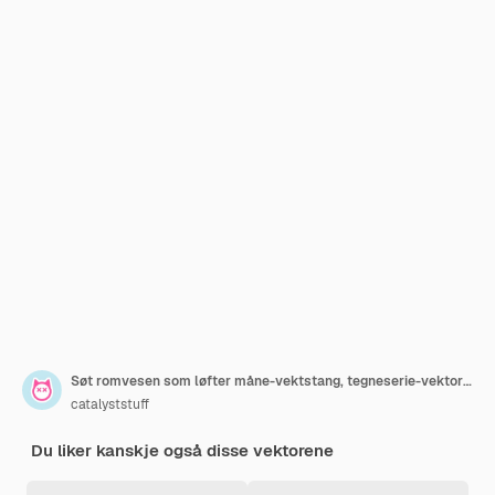
Søt romvesen som løfter måne-vektstang, tegneserie-vektorikonillustrasjon. Vitenskapssportikon isolert flatt
catalyststuff
Du liker kanskje også disse vektorene