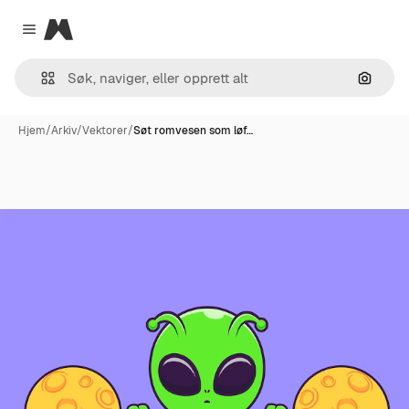
Magnific
Close menu
Søk ett
Hjem
/
Arkiv
/
Vektorer
/
Søt romvesen som løf…