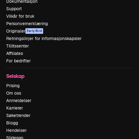
Dokumentasjon
Support
Vilkår for bruk
Personvernerklæring
Originaler
Early Bird
Retningslinjer for informasjonskapsler
Tillitssenter
Affiliates
For bedrifter
Selskap
Prising
Om oss
Anmeldelser
Karrierer
Søketrender
Blogg
Hendelser
Slidesgo