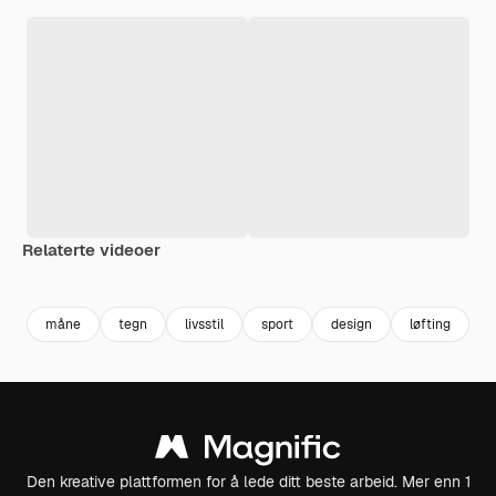
Relaterte videoer
Premium
Premium
Generert av AI
Premium
Premium
måne
tegn
livsstil
sport
design
løfting
v
Den kreative plattformen for å lede ditt beste arbeid. Mer enn 1