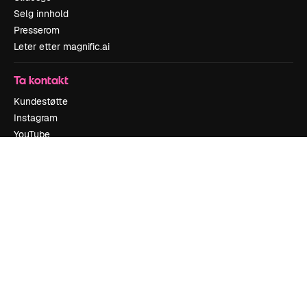
Selg innhold
Presserom
Leter etter magnific.ai
Ta kontakt
Kundestøtte
Instagram
YouTube
LinkedIn
TikTok
Discord
X
Reddit
Copyright © 2010-
2026
Freepik Company S.L.U.
Alle rettigheter
forbeholdt
.