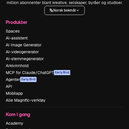
million abonnenter blant kreative, selskaper, byråer og studioer.
Norsk bokmål
Produkter
Spaces
AI-assistent
AI Image Generator
AI-videogenerator
AI-stemmegenerator
Arkivinnhold
MCP for Claude/ChatGPT
Early Bird
Agenter
Early Bird
API
Mobilapp
Alle Magnific-verktøy
Kom i gang
Academy