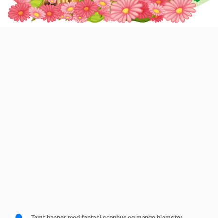
Tomt banner med fantasi sopphus og mange blomster