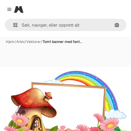
Magnific
Close menu
Søk ett
Hjem
/
Arkiv
/
Vektorer
/
Tomt banner med fant…