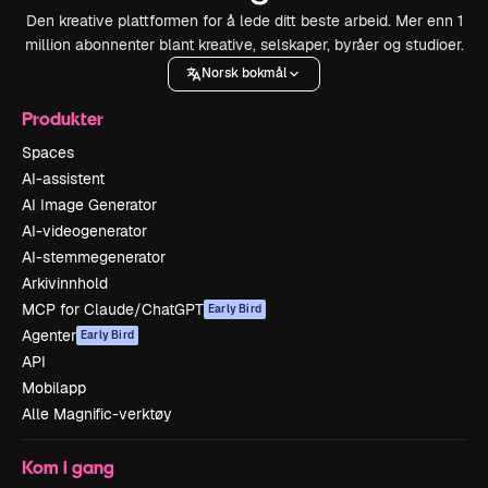
Den kreative plattformen for å lede ditt beste arbeid. Mer enn 1
million abonnenter blant kreative, selskaper, byråer og studioer.
Norsk bokmål
Produkter
Spaces
AI-assistent
AI Image Generator
AI-videogenerator
AI-stemmegenerator
Arkivinnhold
MCP for Claude/ChatGPT
Early Bird
Agenter
Early Bird
API
Mobilapp
Alle Magnific-verktøy
Kom i gang