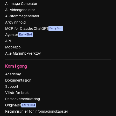
AI Image Generator
AI-videogenerator
AI-stemmegenerator
Arkivinnhold
MCP for Claude/ChatGPT
Early Bird
Agenter
Early Bird
API
Mobilapp
Alle Magnific-verktøy
Kom i gang
Academy
Dokumentasjon
Support
Vilkår for bruk
Personvernerklæring
Originaler
Early Bird
Retningslinjer for informasjonskapsler