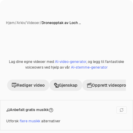
Hjem
/
Arkiv
/
Videoer
/
Droneopptak av Loch …
Lag dine egne videoer med
AI-video-generator
, og legg til fantastiske
voiceovers ved hjelp av vår
AI-stemme-generator
Rediger video
Gjenskap
Opprett videoprosje
Anbefalt gratis musikk
Utforsk
flere musikk
alternativer