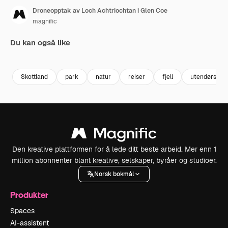
Droneopptak av Loch Achtriochtan i Glen Coe
magnific
Du kan også like
Premium
Premium
Skottland
park
natur
reiser
fjell
utendørs
Den kreative plattformen for å lede ditt beste arbeid. Mer enn 1
million abonnenter blant kreative, selskaper, byråer og studioer.
Norsk bokmål
Produkter
Spaces
AI-assistent