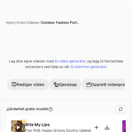
Hjem
/
Arkiv
/
Videoer
/
Outdoor Fashion Port…
Lag dine egne videoer med
AI-video-generator
, og legg til fantastiske
voiceovers ved hjelp av vår
AI-stemme-generator
Rediger video
Gjenskap
Opprett videoprosje
Anbefalt gratis musikk
Bite My Lips
Pop
,
RnB
,
Happy
,
Groovy
,
Soulful
,
Upbeat