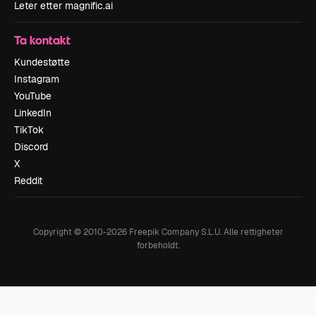
Leter etter magnific.ai
Ta kontakt
Kundestøtte
Instagram
YouTube
LinkedIn
TikTok
Discord
X
Reddit
Copyright © 2010-
2026
Freepik Company S.L.U.
Alle rettigheter
forbeholdt
.