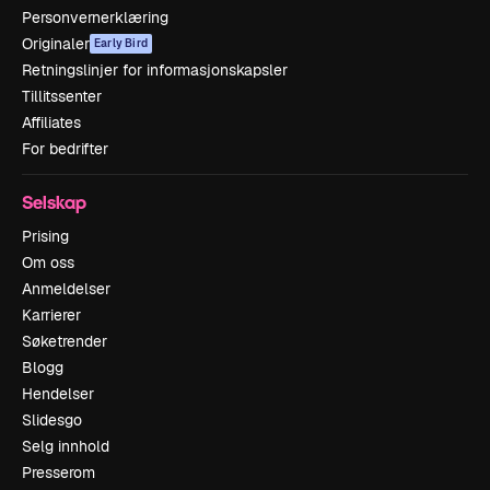
Personvernerklæring
Originaler
Early Bird
Retningslinjer for informasjonskapsler
Tillitssenter
Affiliates
For bedrifter
Selskap
Prising
Om oss
Anmeldelser
Karrierer
Søketrender
Blogg
Hendelser
Slidesgo
Selg innhold
Presserom