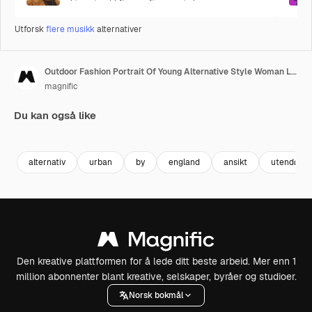
Utforsk
flere musikk
alternativer
Outdoor Fashion Portrait Of Young Alternative Style Woman Leaning In Smiling Into Camera Against Graffiti Covered Walls Of London City Street UK In Real Time 1
magnific
Du kan også like
Premium
Premium
alternativ
urban
by
england
ansikt
utendørs
Den kreative plattformen for å lede ditt beste arbeid. Mer enn 1
million abonnenter blant kreative, selskaper, byråer og studioer.
Norsk bokmål