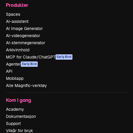
Produkter
Spaces
AI-assistent
AI Image Generator
AI-videogenerator
AI-stemmegenerator
Arkivinnhold
MCP for Claude/ChatGPT
Early Bird
Agenter
Early Bird
API
Mobilapp
Alle Magnific-verktøy
Kom i gang
Academy
Dokumentasjon
Support
Vilkår for bruk