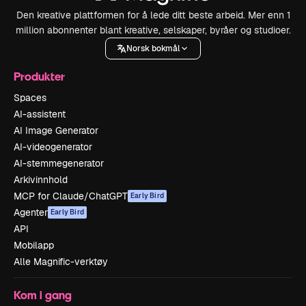
Den kreative plattformen for å lede ditt beste arbeid. Mer enn 1
million abonnenter blant kreative, selskaper, byråer og studioer.
Norsk bokmål
Produkter
Spaces
AI-assistent
AI Image Generator
AI-videogenerator
AI-stemmegenerator
Arkivinnhold
MCP for Claude/ChatGPT
Early Bird
Agenter
Early Bird
API
Mobilapp
Alle Magnific-verktøy
Kom i gang