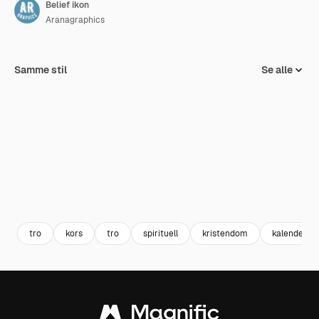
Belief ikon
Aranagraphics
Samme stil
Se alle
tro
kors
tro
spirituell
kristendom
kalender