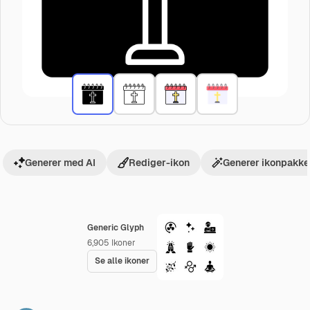
Generer med AI
Rediger-ikon
Generer ikonpakke
Generic Glyph
6,905
Ikoner
Se alle ikoner