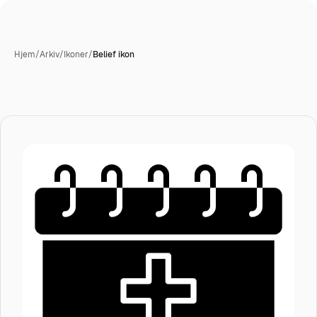
Hjem
/
Arkiv
/
Ikoner
/
Belief ikon