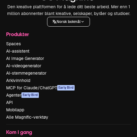
Den kreative plattformen for å lede ditt beste arbeid. Mer enn 1
million abonnenter blant kreative, selskaper, byråer og studioer.
Norsk bokmål
Produkter
Spaces
AI-assistent
AI Image Generator
AI-videogenerator
AI-stemmegenerator
Arkivinnhold
MCP for Claude/ChatGPT
Early Bird
Agenter
Early Bird
API
Mobilapp
Alle Magnific-verktøy
Kom i gang