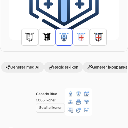
Generer med AI
Rediger-ikon
Generer ikonpakke
Generic Blue
1,005
Ikoner
Se alle ikoner