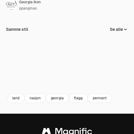
Georgia ikon
ppangman
Samme stil
Se alle
land
nasjon
georgia
flagg
pennant