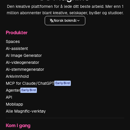
Den kreative plattformen for å lede ditt beste arbeid. Mer enn 1
million abonnenter blant kreative, selskaper, byråer og studioer.
Norsk bokmål
Produkter
Spaces
AI-assistent
AI Image Generator
AI-videogenerator
AI-stemmegenerator
Arkivinnhold
MCP for Claude/ChatGPT
Early Bird
Agenter
Early Bird
API
Mobilapp
Alle Magnific-verktøy
Kom i gang