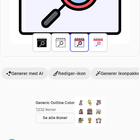
Generer med AI
Rediger-ikon
Generer ikonpakke
Generic Outline Color
7,232
Ikoner
Se alle ikoner