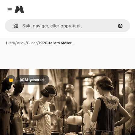
Magnific
Close menu
Søk ett
Hjem
/
Arkiv
/
Bilder
/
1920-tallets Atelier…
AI-generert
Premium