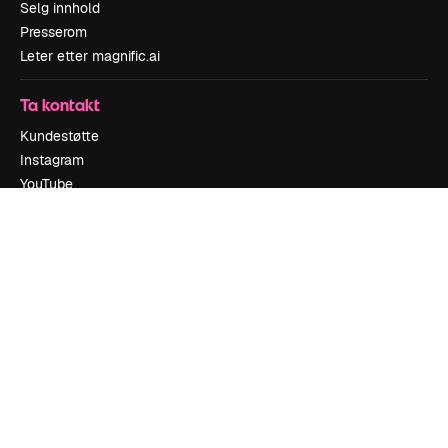
Selg innhold
Presserom
Leter etter magnific.ai
Ta kontakt
Kundestøtte
Instagram
YouTube
LinkedIn
TikTok
Discord
X
Reddit
Copyright © 2010-
2026
Freepik Company S.L.U.
Alle rettigheter
forbeholdt
.