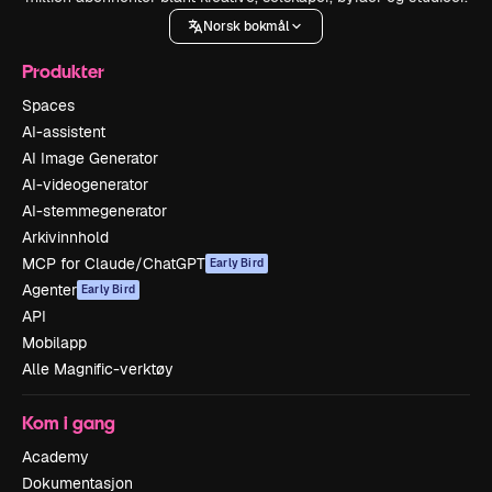
Norsk bokmål
Produkter
Spaces
AI-assistent
AI Image Generator
AI-videogenerator
AI-stemmegenerator
Arkivinnhold
MCP for Claude/ChatGPT
Early Bird
Agenter
Early Bird
API
Mobilapp
Alle Magnific-verktøy
Kom i gang
Academy
Dokumentasjon