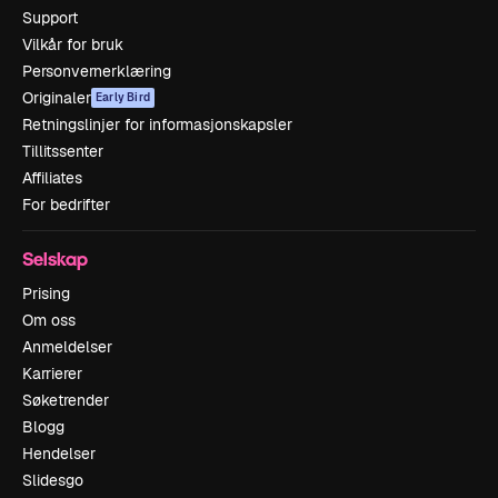
Support
Vilkår for bruk
Personvernerklæring
Originaler
Early Bird
Retningslinjer for informasjonskapsler
Tillitssenter
Affiliates
For bedrifter
Selskap
Prising
Om oss
Anmeldelser
Karrierer
Søketrender
Blogg
Hendelser
Slidesgo