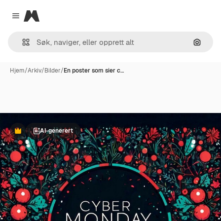
Magnific
Close menu
Søk ett
Hjem
/
Arkiv
/
Bilder
/
En poster som sier c…
AI-generert
Premium