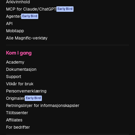
Arkivinnhold
MCP for Claude/ChatGPT
Early Bird
Agenter
Early Bird
API
Mobilapp
Alle Magnific-verktøy
Kom i gang
Academy
Dokumentasjon
Support
Vilkår for bruk
Personvernerklæring
Originaler
Early Bird
Retningslinjer for informasjonskapsler
Tillitssenter
Affiliates
For bedrifter