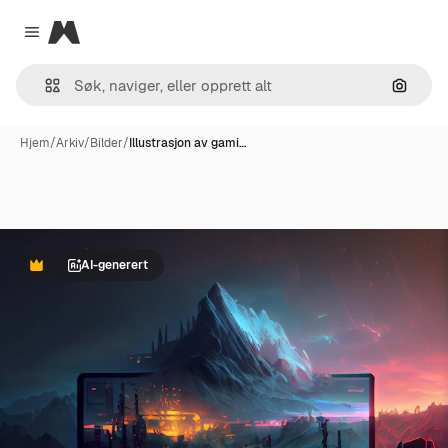
Magnific
Close menu
Søk ett
Hjem
/
Arkiv
/
Bilder
/
Illustrasjon av gami…
AI-generert
Premium