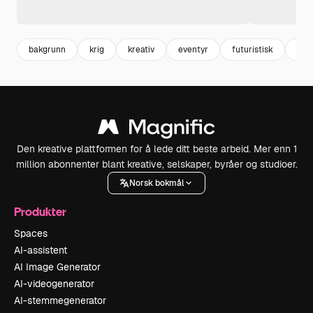
bakgrunn
krig
kreativ
eventyr
futuristisk
skr
Den kreative plattformen for å lede ditt beste arbeid. Mer enn 1
million abonnenter blant kreative, selskaper, byråer og studioer.
Norsk bokmål
Produkter
Spaces
AI-assistent
AI Image Generator
AI-videogenerator
AI-stemmegenerator