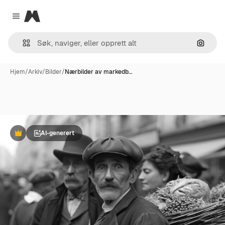
Magnific
Close menu
Søk ett
Hjem
/
Arkiv
/
Bilder
/
Nærbilder av markedb…
AI-generert
Premium