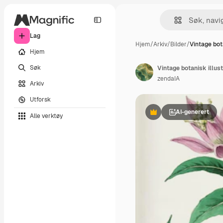
Lag
Hjem
/
Arkiv
/
Bilder
/
Vintage bota
Hjem
Søk
zendaIA
Arkiv
Utforsk
AI-generert
Alle verktøy
Premium