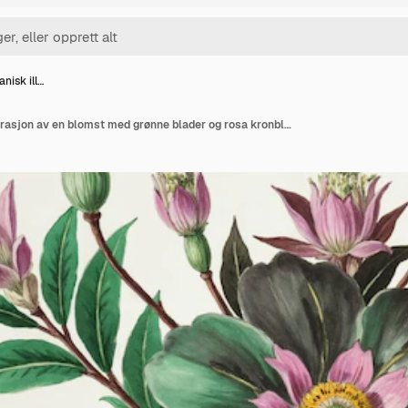
nisk ill…
Vintage botanisk illustrasjon av en blomst med grønne blader og rosa kronblader