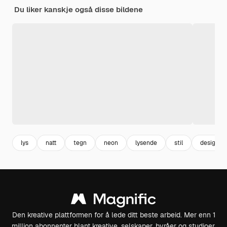
Du liker kanskje også disse bildene
lys
natt
tegn
neon
lysende
stil
design
Den kreative plattformen for å lede ditt beste arbeid. Mer enn 1
million abonnenter blant kreative, selskaper, byråer og studioer.