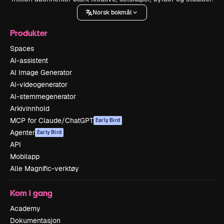
Norsk bokmål
Produkter
Spaces
AI-assistent
AI Image Generator
AI-videogenerator
AI-stemmegenerator
Arkivinnhold
MCP for Claude/ChatGPT
Early Bird
Agenter
Early Bird
API
Mobilapp
Alle Magnific-verktøy
Kom i gang
Academy
Dokumentasjon