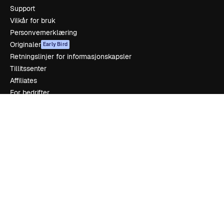
Support
Vilkår for bruk
Personvernerklæring
Originaler
Early Bird
Retningslinjer for informasjonskapsler
Tillitssenter
Affiliates
For bedrifter
Selskap
Prising
Om oss
Anmeldelser
Karrierer
Søketrender
Blogg
Hendelser
Slidesgo