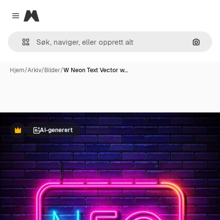
Magnific
Close menu
Søk ett
Hjem
/
Arkiv
/
Bilder
/
W Neon Text Vector w…
AI-generert
Premium