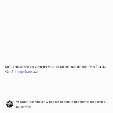
Denne ressursen ble generert med
AI
. Du kan lage din egen ved å bruke
vår
AI Image Generator.
W Neon Text Vector w pop art neonskilt designmal moderne trenddesign natt neonskilt natt lys reklame lys banner lys kunst Vektor Redigering tekst neonskilt
halalstock