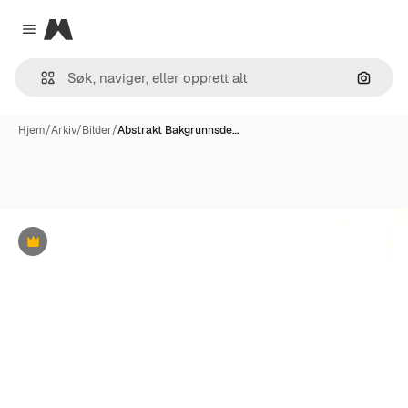
Magnific
Close menu
Søk ett
Hjem
/
Arkiv
/
Bilder
/
Abstrakt Bakgrunnsde…
Premium