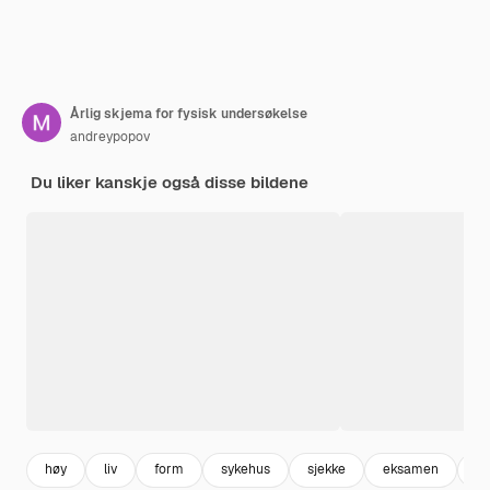
Årlig skjema for fysisk undersøkelse
andreypopov
Du liker kanskje også disse bildene
høy
liv
form
sykehus
sjekke
eksamen
di