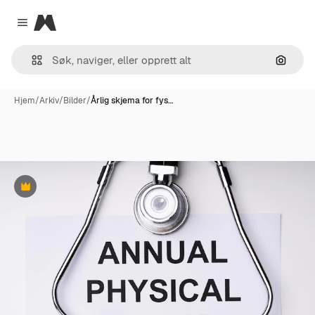
Magnific
Close menu
Søk ett
Hjem
/
Arkiv
/
Bilder
/
Årlig skjema for fys…
Premium