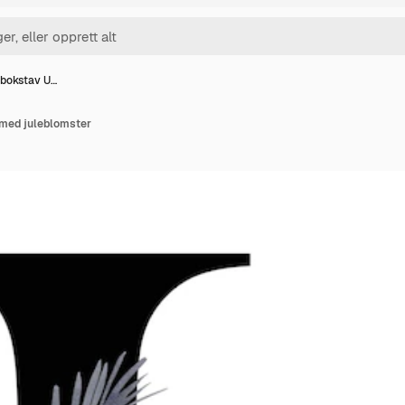
 bokstav U…
 med juleblomster