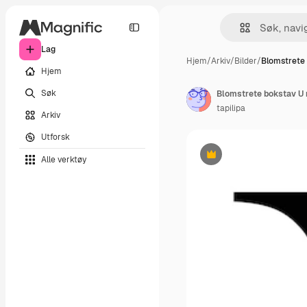
Lag
Hjem
/
Arkiv
/
Bilder
/
Blomstrete
Hjem
Søk
Blomstrete bokstav U
tapilipa
Arkiv
Utforsk
Alle verktøy
Premium