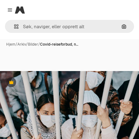
Magnific
Close menu
Søk ett
Hjem
/
Arkiv
/
Bilder
/
Covid-reiseforbud, n…
Premium