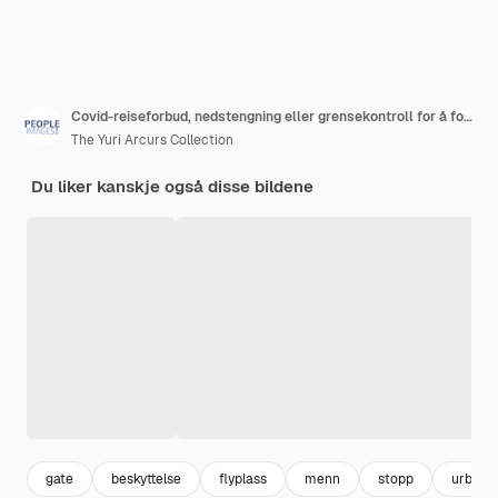
Covid-reiseforbud, nedstengning eller grensekontroll for å forhindre spredning av pandemivirus, smittsom sykdom eller sykdom. Portrett av fanger i masker som møter rasisme og diskriminering bak låst port.
The Yuri Arcurs Collection
Du liker kanskje også disse bildene
gate
beskyttelse
flyplass
menn
stopp
urban