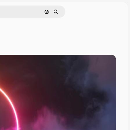
Søk etter bilde
Søk