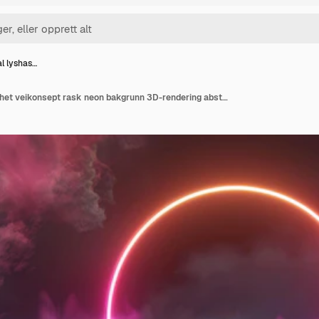
al lyshas…
Cyber digital lyshastighet veikonsept rask neon bakgrunn 3D-rendering abstrakt geometrisk fargerikt lys glødende sirkel urban glød