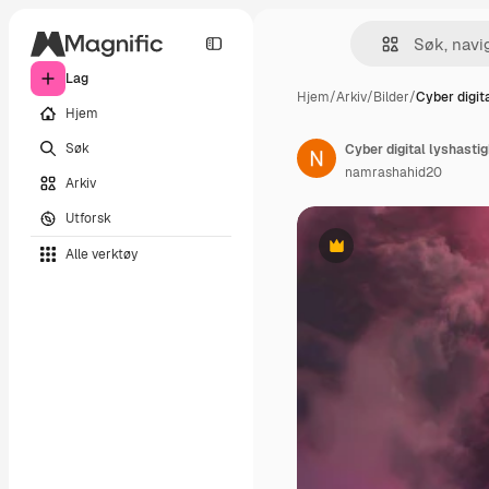
Lag
Hjem
/
Arkiv
/
Bilder
/
Cyber digit
Hjem
Søk
namrashahid20
Arkiv
Utforsk
Alle verktøy
Premium