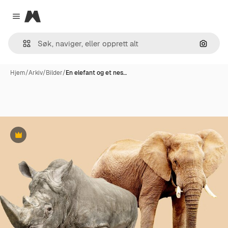
Magnific
Close menu
Søk ett
Hjem
/
Arkiv
/
Bilder
/
En elefant og et nes…
Premium