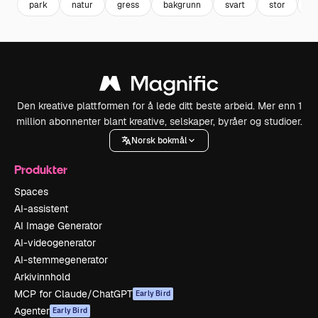
park
natur
gress
bakgrunn
svart
stor
hv
Den kreative plattformen for å lede ditt beste arbeid. Mer enn 1
million abonnenter blant kreative, selskaper, byråer og studioer.
Norsk bokmål
Produkter
Spaces
AI-assistent
AI Image Generator
AI-videogenerator
AI-stemmegenerator
Arkivinnhold
MCP for Claude/ChatGPT
Early Bird
Agenter
Early Bird