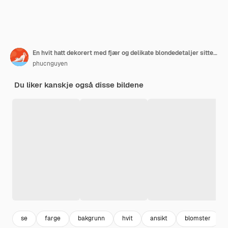
En hvit hatt dekorert med fjær og delikate blondedetaljer sitter på hodet til en elegant ung mann
phucnguyen
Du liker kanskje også disse bildene
se
farge
bakgrunn
hvit
ansikt
blomster