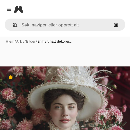
Magnific
Close menu
Søk ett
Hjem
/
Arkiv
/
Bilder
/
En hvit hatt dekorer…
Premium