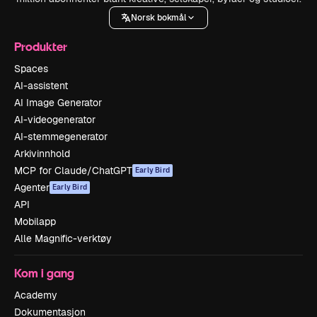
Norsk bokmål
Produkter
Spaces
AI-assistent
AI Image Generator
AI-videogenerator
AI-stemmegenerator
Arkivinnhold
MCP for Claude/ChatGPT
Early Bird
Agenter
Early Bird
API
Mobilapp
Alle Magnific-verktøy
Kom i gang
Academy
Dokumentasjon