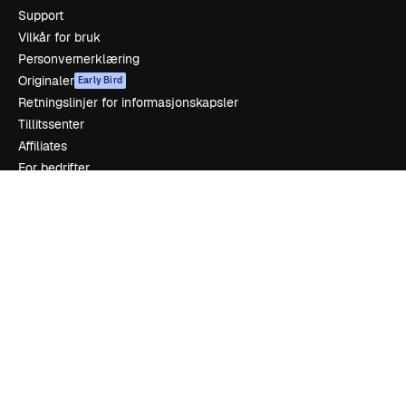
Support
Vilkår for bruk
Personvernerklæring
Originaler
Early Bird
Retningslinjer for informasjonskapsler
Tillitssenter
Affiliates
For bedrifter
Selskap
Prising
Om oss
Anmeldelser
Karrierer
Søketrender
Blogg
Hendelser
Slidesgo