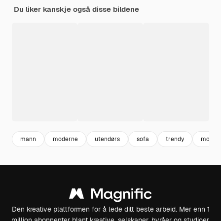
Du liker kanskje også disse bildene
mann
moderne
utendørs
sofa
trendy
modell
Den kreative plattformen for å lede ditt beste arbeid. Mer enn 1
million abonnenter blant kreative, selskaper, byråer og studioer.