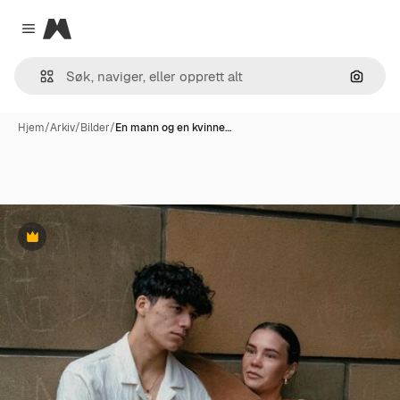
Magnific
Close menu
Søk ett
Hjem
/
Arkiv
/
Bilder
/
En mann og en kvinne…
Premium