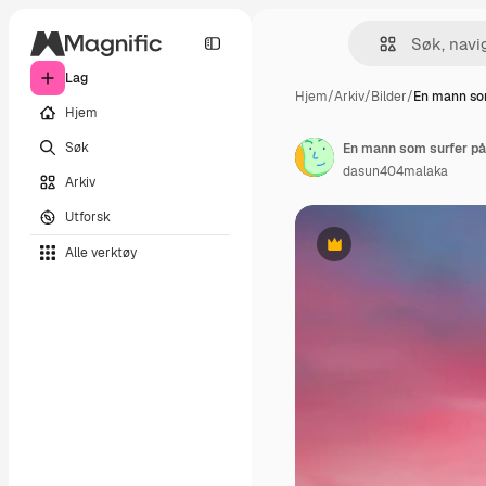
Lag
Hjem
/
Arkiv
/
Bilder
/
En mann so
Hjem
Søk
En mann som surfer på
dasun404malaka
Arkiv
Utforsk
Alle verktøy
Premium