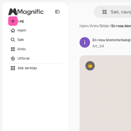
Lag
Hjem
/
Arkiv
/
Bilder
/
En rosa bl
Hjem
Søk
En rosa blomsterbakgr
Art_S4
Arkiv
Utforsk
Alle verktøy
Premium