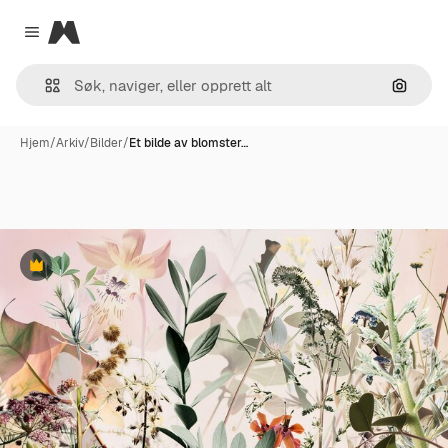
Magnific
Close menu
Søk ett
Hjem
/
Arkiv
/
Bilder
/
Et bilde av blomster…
Premium