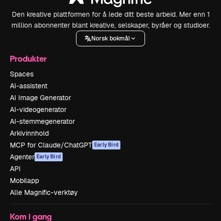
Den kreative plattformen for å lede ditt beste arbeid. Mer enn 1
million abonnenter blant kreative, selskaper, byråer og studioer.
Norsk bokmål
Produkter
Spaces
AI-assistent
AI Image Generator
AI-videogenerator
AI-stemmegenerator
Arkivinnhold
MCP for Claude/ChatGPT
Early Bird
Agenter
Early Bird
API
Mobilapp
Alle Magnific-verktøy
Kom i gang