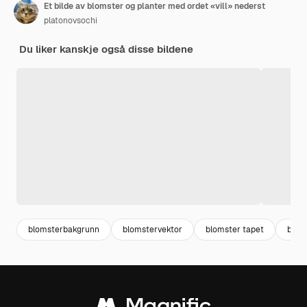
Et bilde av blomster og planter med ordet «vill» nederst
platonovsochi
Du liker kanskje også disse bildene
blomsterbakgrunn
blomstervektor
blomster tapet
blom