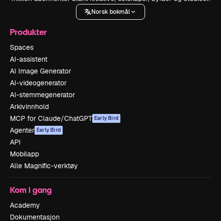
Norsk bokmål
Produkter
Spaces
AI-assistent
AI Image Generator
AI-videogenerator
AI-stemmegenerator
Arkivinnhold
MCP for Claude/ChatGPT
Early Bird
Agenter
Early Bird
API
Mobilapp
Alle Magnific-verktøy
Kom i gang
Academy
Dokumentasjon