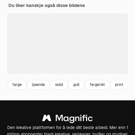
Du liker kanskje også disse bildene
farge
lysende
solid
gult
fargerikt
print
Den kreative plattformen for å lede ditt beste arbeid. Mer enn 1
million abonnenter blant kreative, selskaper, byråer og studioer.