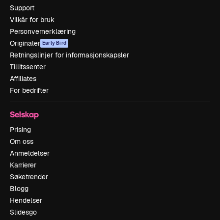
Support
Vilkår for bruk
Personvernerklæring
Originaler
Early Bird
Retningslinjer for informasjonskapsler
Tillitssenter
Affiliates
For bedrifter
Selskap
Prising
Om oss
Anmeldelser
Karrierer
Søketrender
Blogg
Hendelser
Slidesgo