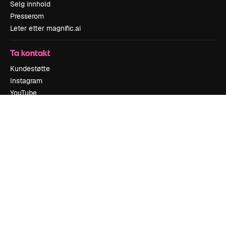
Selg innhold
Presserom
Leter etter magnific.ai
Ta kontakt
Kundestøtte
Instagram
YouTube
LinkedIn
TikTok
Discord
X
Reddit
Copyright © 2010-
2026
Freepik Company S.L.U.
Alle rettigheter
forbeholdt
.