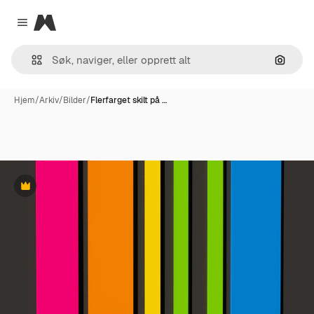
Magnific
Close menu
Søk ett
Hjem
/
Arkiv
/
Bilder
/
Flerfarget skilt på …
Premium