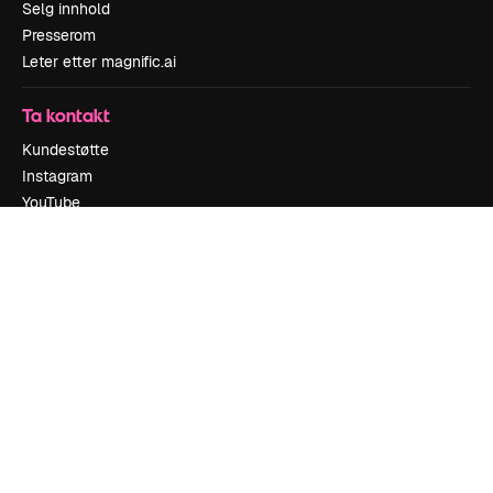
Selg innhold
Presserom
Leter etter magnific.ai
Ta kontakt
Kundestøtte
Instagram
YouTube
LinkedIn
TikTok
Discord
X
Reddit
Copyright © 2010-
2026
Freepik Company S.L.U.
Alle rettigheter
forbeholdt
.