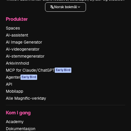
Norsk bokmål
Produkter
Spaces
AI-assistent
AI Image Generator
AI-videogenerator
AI-stemmegenerator
Arkivinnhold
MCP for Claude/ChatGPT
Early Bird
Agenter
Early Bird
API
Mobilapp
Alle Magnific-verktøy
Kom i gang
Academy
Dokumentasjon