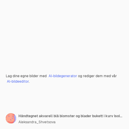
Lag dine egne bilder med
AI-bildegenerator
og rediger dem med vår
AI-bildeeditor
.
Håndtegnet akvarell blå blomster og blader bukett i kurv Isolert på hvitt Kan brukes til kort mønstre invitasjoner etikett
Aleksandra_Shvetsova