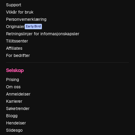
Support
Vilkår for bruk
Personvernerklæring
Originaler
Early Bird
Retningslinjer for informasjonskapsler
Tillitssenter
Affiliates
For bedrifter
Selskap
Prising
Om oss
Anmeldelser
Karrierer
Søketrender
Blogg
Hendelser
Slidesgo