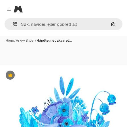
Magnific
Close menu
Søk ett
Hjem
/
Arkiv
/
Bilder
/
Håndtegnet akvarell …
Premium