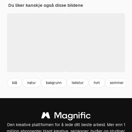
Du liker kanskje også disse bildene
blå
natur
bakgrunn
tekstur
hvit
sommer
Den kreative plattformen for å lede ditt beste arbeid. Mer enn 1
million abonnenter blant kreative, selskaper, byråer og studioer.