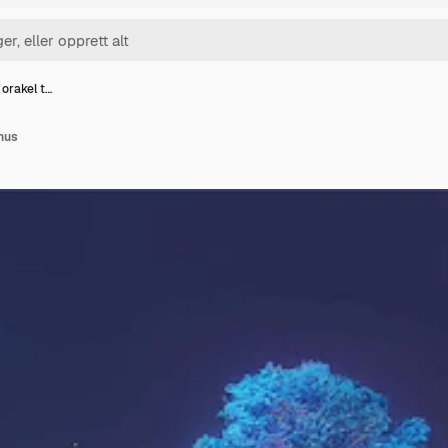
 orakel t…
hus