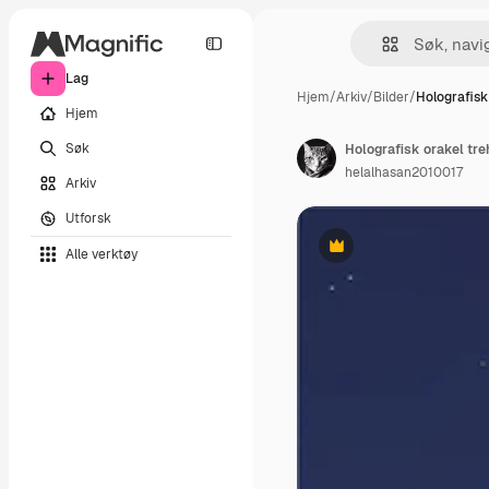
Lag
Hjem
/
Arkiv
/
Bilder
/
Holografisk
Hjem
Søk
Holografisk orakel tre
helalhasan2010017
Arkiv
Utforsk
Alle verktøy
Premium