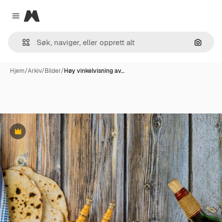
Magnific
Close menu
Søk ett
Hjem
/
Arkiv
/
Bilder
/
Høy vinkelvisning av…
Premium