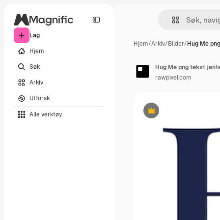
Lag
Hjem
/
Arkiv
/
Bilder
/
Hug Me png 
Hjem
Søk
Hug Me png tekst jente
rawpixel.com
Arkiv
Utforsk
Alle verktøy
Premium