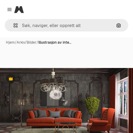
Magnific
Close menu
Søk ett
Hjem
/
Arkiv
/
Bilder
/
Illustrasjon av inte…
Premium