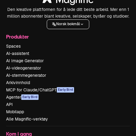
Den kreative plattformen for å lede ditt beste arbeid. Mer enn 1
million abonnenter blant kreative, selskaper, byråer og studioer.
Norsk bokmål
Produkter
Spaces
AI-assistent
AI Image Generator
AI-videogenerator
AI-stemmegenerator
Arkivinnhold
MCP for Claude/ChatGPT
Early Bird
Agenter
Early Bird
API
Mobilapp
Alle Magnific-verktøy
Kom i gang