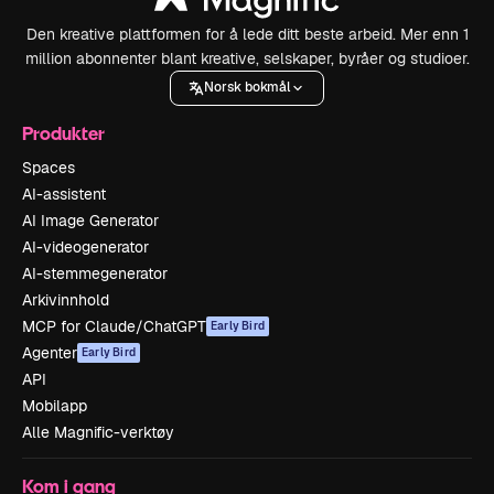
Den kreative plattformen for å lede ditt beste arbeid. Mer enn 1
million abonnenter blant kreative, selskaper, byråer og studioer.
Norsk bokmål
Produkter
Spaces
AI-assistent
AI Image Generator
AI-videogenerator
AI-stemmegenerator
Arkivinnhold
MCP for Claude/ChatGPT
Early Bird
Agenter
Early Bird
API
Mobilapp
Alle Magnific-verktøy
Kom i gang