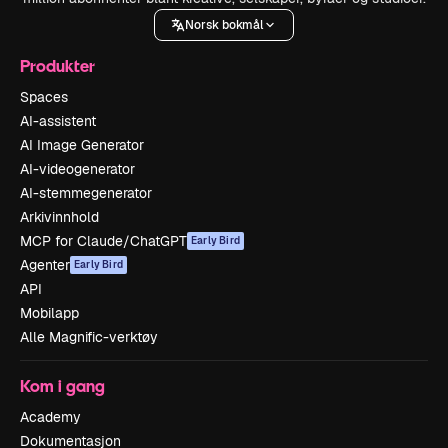
Norsk bokmål
Produkter
Spaces
AI-assistent
AI Image Generator
AI-videogenerator
AI-stemmegenerator
Arkivinnhold
MCP for Claude/ChatGPT
Early Bird
Agenter
Early Bird
API
Mobilapp
Alle Magnific-verktøy
Kom i gang
Academy
Dokumentasjon