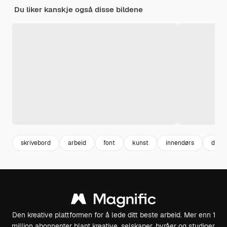
Du liker kanskje også disse bildene
skrivebord
arbeid
font
kunst
innendørs
desig
Den kreative plattformen for å lede ditt beste arbeid. Mer enn 1
million abonnenter blant kreative, selskaper, byråer og studioer.