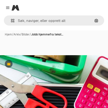
Magnific
Close menu
Søk ett
Hjem
/
Arkiv
/
Bilder
/
Jobb hjemmefra tekst…
Premium