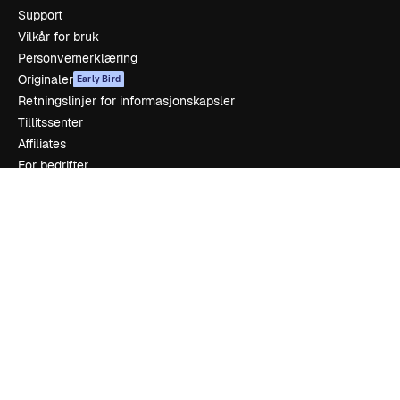
Support
Vilkår for bruk
Personvernerklæring
Originaler
Early Bird
Retningslinjer for informasjonskapsler
Tillitssenter
Affiliates
For bedrifter
Selskap
Prising
Om oss
Anmeldelser
Karrierer
Søketrender
Blogg
Hendelser
Slidesgo