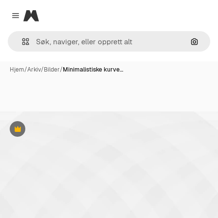
Magnific
Close menu
Søk ett
Hjem
/
Arkiv
/
Bilder
/
Minimalistiske kurve…
Premium