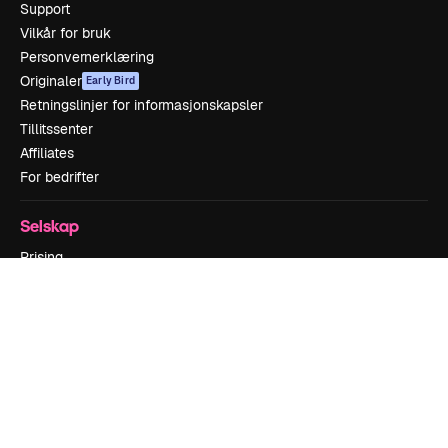
Support
Vilkår for bruk
Personvernerklæring
Originaler
Early Bird
Retningslinjer for informasjonskapsler
Tillitssenter
Affiliates
For bedrifter
Selskap
Prising
Om oss
Anmeldelser
Karrierer
Søketrender
Blogg
Hendelser
Slidesgo