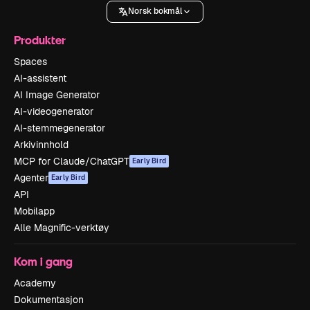
Norsk bokmål
Produkter
Spaces
AI-assistent
AI Image Generator
AI-videogenerator
AI-stemmegenerator
Arkivinnhold
MCP for Claude/ChatGPT
Early Bird
Agenter
Early Bird
API
Mobilapp
Alle Magnific-verktøy
Kom i gang
Academy
Dokumentasjon