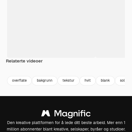
Relaterte videoer
Premium
Premium
Premium
Premium
overflate
bakgrunn
tekstur
hvit
blank
solid
Den kreative plattformen for å lede ditt beste arbeid. Mer enn 1
million abonnenter blant kreative, selskaper, byråer og studioer.