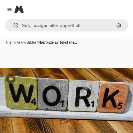
Magnific
Close menu
Søk ett
Hjem
/
Arkiv
/
Bilder
/
Nærbilde av tekst me…
Premium