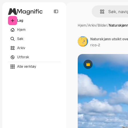
Lag
Hjem
/
Arkiv
/
Bilder
/
Naturskjønn
Hjem
Søk
Naturskjønn utsikt ov
rico-2
Arkiv
Utforsk
Alle verktøy
Premium