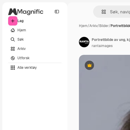
Lag
Hjem
/
Arkiv
/
Bilder
/
Portrettbil
Hjem
Søk
Portrettbilde av ung, 
rantaimages
Arkiv
Utforsk
Alle verktøy
Premium