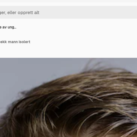
de av ung…
kjekk mann isolert