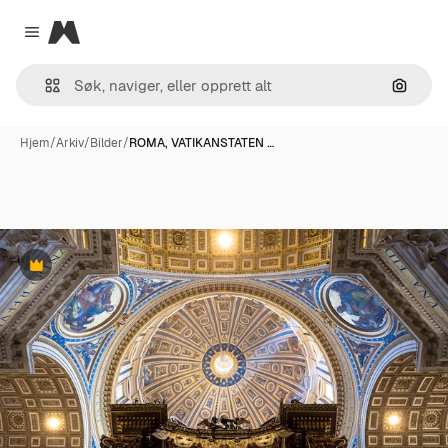
Magnific
Close menu
Søk ett
Hjem
/
Arkiv
/
Bilder
/
ROMA, VATIKANSTATEN …
Premium