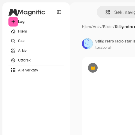
Lag
Hjem
/
Arkiv
/
Bilder
/
Stilig retro
Hjem
Søk
Stilig retro radio står 
toraborah
Arkiv
Utforsk
Alle verktøy
Premium