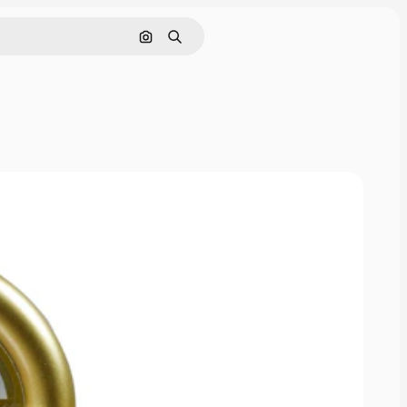
Søk etter bilde
Søk