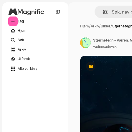
Lag
Hjem
/
Arkiv
/
Bilder
/
Stjernetegn
Hjem
Søk
vadimsadovski
Arkiv
Utforsk
Alle verktøy
Premium