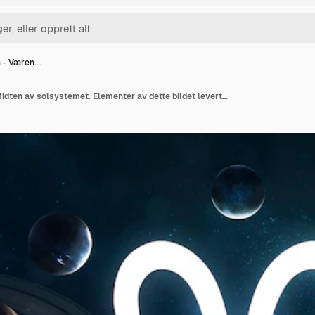
 - Væren.…
Stjernetegn - Væren. Midten av solsystemet. Elementer av dette bildet levert av NASA