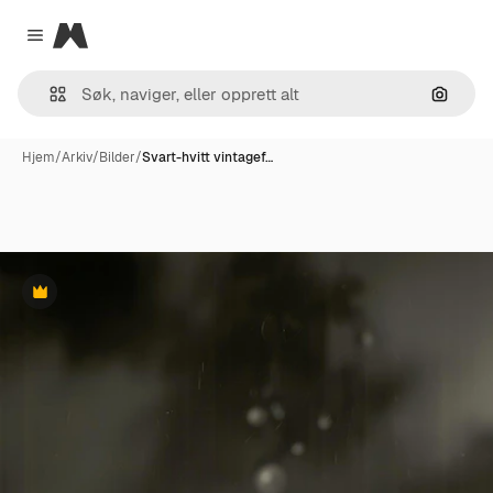
Magnific
Close menu
Søk ett
Hjem
/
Arkiv
/
Bilder
/
Svart-hvitt vintagef…
Premium