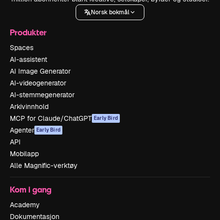
Norsk bokmål
Produkter
Spaces
AI-assistent
AI Image Generator
AI-videogenerator
AI-stemmegenerator
Arkivinnhold
MCP for Claude/ChatGPT
Early Bird
Agenter
Early Bird
API
Mobilapp
Alle Magnific-verktøy
Kom i gang
Academy
Dokumentasjon