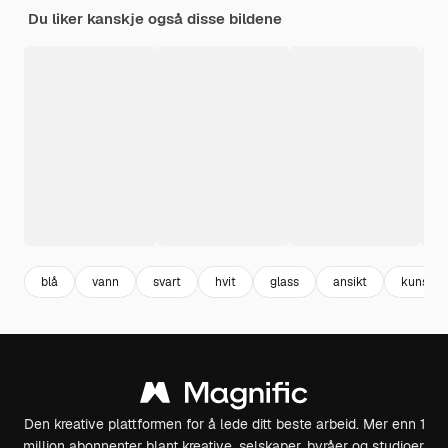
Du liker kanskje også disse bildene
blå
vann
svart
hvit
glass
ansikt
kunst
Den kreative plattformen for å lede ditt beste arbeid. Mer enn 1
million abonnenter blant kreative, selskaper, byråer og studioer.