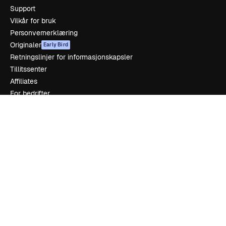
Support
Vilkår for bruk
Personvernerklæring
Originaler
Early Bird
Retningslinjer for informasjonskapsler
Tillitssenter
Affiliates
For bedrifter
Selskap
Prising
Om oss
Anmeldelser
Karrierer
Søketrender
Blogg
Hendelser
Slidesgo