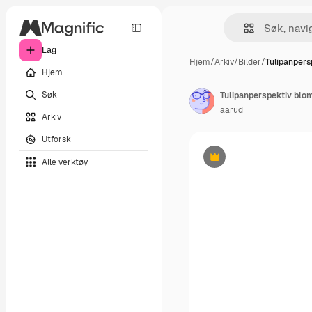
Lag
Hjem
/
Arkiv
/
Bilder
/
Tulipanpers
Hjem
Søk
Tulipanperspektiv blo
aarud
Arkiv
Utforsk
Alle verktøy
Premium