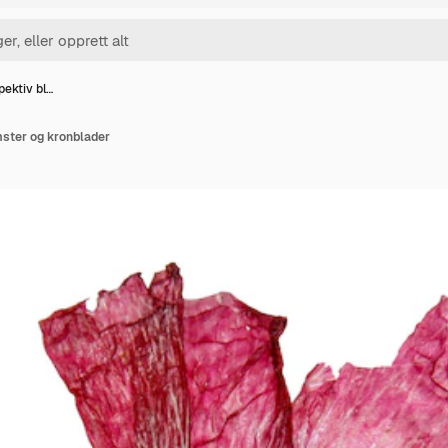
pektiv bl…
mster og kronblader