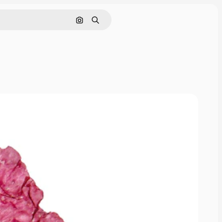
Søk etter bilde
Søk