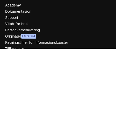
Academy
Dokumentasjon
Support
Vilkår for bruk
Personvernerklæring
Originaler
Early Bird
Retningslinjer for informasjonskapsler
Tillitssenter
Affiliates
For bedrifter
Selskap
Prising
Om oss
Anmeldelser
Karrierer
Søketrender
Blogg