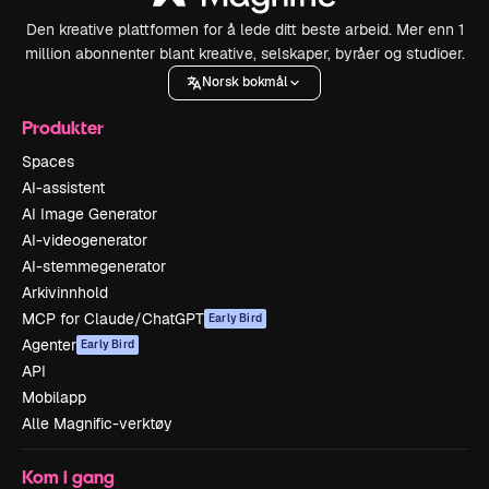
Den kreative plattformen for å lede ditt beste arbeid. Mer enn 1
million abonnenter blant kreative, selskaper, byråer og studioer.
Norsk bokmål
Produkter
Spaces
AI-assistent
AI Image Generator
AI-videogenerator
AI-stemmegenerator
Arkivinnhold
MCP for Claude/ChatGPT
Early Bird
Agenter
Early Bird
API
Mobilapp
Alle Magnific-verktøy
Kom i gang