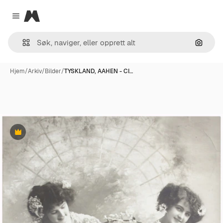
Magnific
Close menu
Søk ett
Hjem
/
Arkiv
/
Bilder
/
TYSKLAND, AAHEN - CI…
Premium