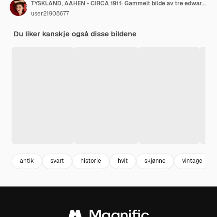
TYSKLAND, AAHEN - CIRCA 1911: Gammelt bilde av tre edwardianske kvinner som feirer bursdag. Illustrativt bilde, tema av menneskelig interesse.
user21908677
Du liker kanskje også disse bildene
antik
svart
historie
hvit
skjønne
vintage