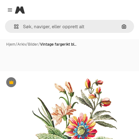
Magnific
Close menu
Søk ett
Hjem
/
Arkiv
/
Bilder
/
Vintage fargerikt bl…
Premium