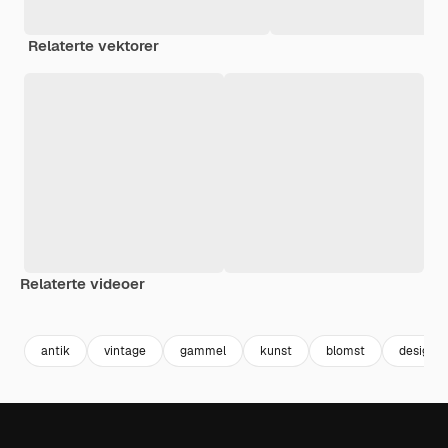
Relaterte vektorer
Relaterte videoer
Premium
Premium
Generert av AI
Premium
Premium
Generert av
antik
vintage
gammel
kunst
blomst
design