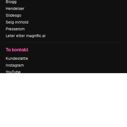
Blogg
Hendelser
Slidesgo
Selg innhold
Presserom
Leter etter magnific.ai
Ta kontakt
Kundestøtte
Instagram
YouTube
LinkedIn
TikTok
Discord
X
Reddit
Copyright © 2010-
2026
Freepik Company S.L.U.
Alle rettigheter