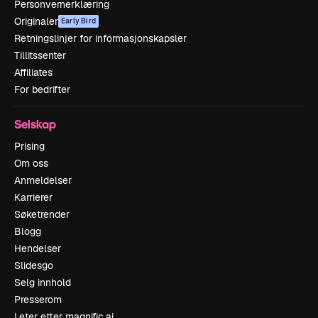
Personvernerklæring
Originaler
Early Bird
Retningslinjer for informasjonskapsler
Tillitssenter
Affiliates
For bedrifter
Selskap
Prising
Om oss
Anmeldelser
Karrierer
Søketrender
Blogg
Hendelser
Slidesgo
Selg innhold
Presserom
Leter etter magnific.ai