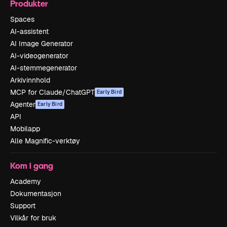
Produkter
Spaces
AI-assistent
AI Image Generator
AI-videogenerator
AI-stemmegenerator
Arkivinnhold
MCP for Claude/ChatGPT
Early Bird
Agenter
Early Bird
API
Mobilapp
Alle Magnific-verktøy
Kom i gang
Academy
Dokumentasjon
Support
Vilkår for bruk