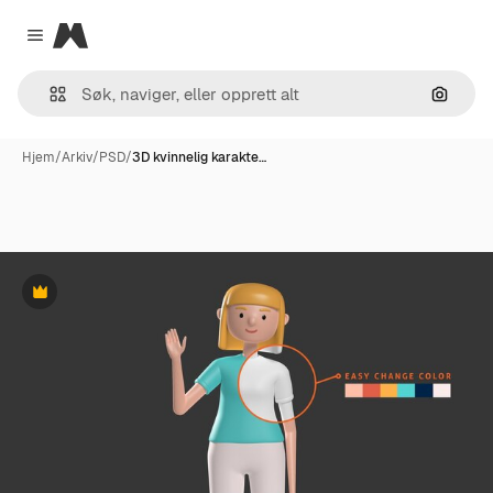
Magnific
Close menu
Søk ett
Hjem
/
Arkiv
/
PSD
/
3D kvinnelig karakte…
Premium