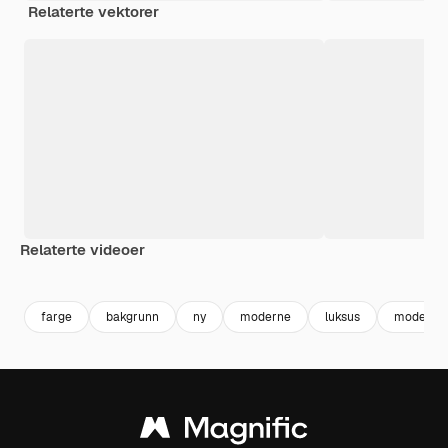
Relaterte vektorer
Relaterte videoer
Premium
Premium
Premium
Premium
farge
bakgrunn
ny
moderne
luksus
moderne