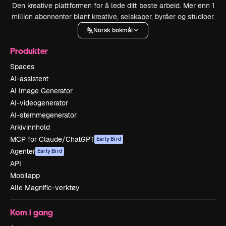
Den kreative plattformen for å lede ditt beste arbeid. Mer enn 1
million abonnenter blant kreative, selskaper, byråer og studioer.
Norsk bokmål
Produkter
Spaces
AI-assistent
AI Image Generator
AI-videogenerator
AI-stemmegenerator
Arkivinnhold
MCP for Claude/ChatGPT
Early Bird
Agenter
Early Bird
API
Mobilapp
Alle Magnific-verktøy
Kom i gang