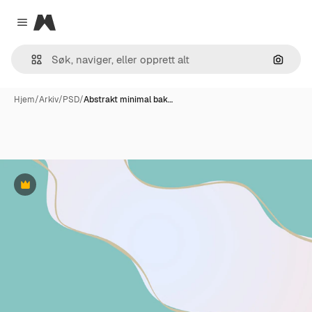
Magnific
Close menu
Søk ett
Hjem
/
Arkiv
/
PSD
/
Abstrakt minimal bak…
Premium