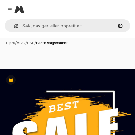
Magnific
Close menu
Søk ett
Hjem
/
Arkiv
/
PSD
/
Beste salgsbanner
Premium