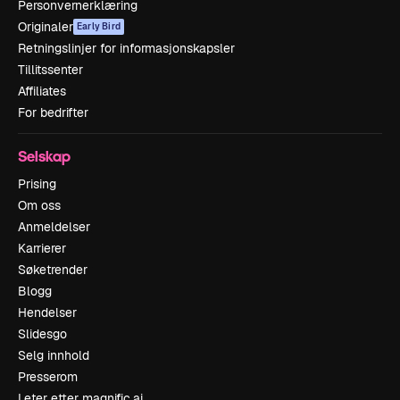
Personvernerklæring
Originaler
Early Bird
Retningslinjer for informasjonskapsler
Tillitssenter
Affiliates
For bedrifter
Selskap
Prising
Om oss
Anmeldelser
Karrierer
Søketrender
Blogg
Hendelser
Slidesgo
Selg innhold
Presserom
Leter etter magnific.ai