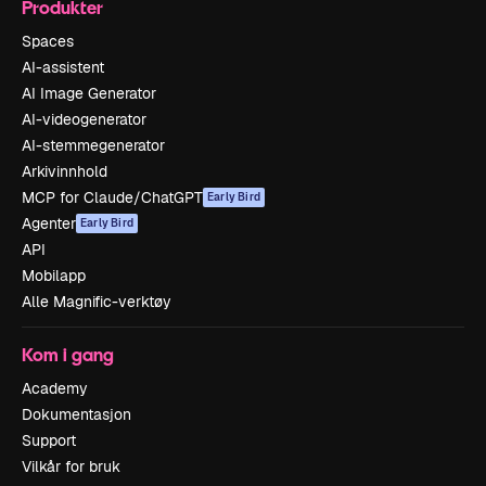
Produkter
Spaces
AI-assistent
AI Image Generator
AI-videogenerator
AI-stemmegenerator
Arkivinnhold
MCP for Claude/ChatGPT
Early Bird
Agenter
Early Bird
API
Mobilapp
Alle Magnific-verktøy
Kom i gang
Academy
Dokumentasjon
Support
Vilkår for bruk