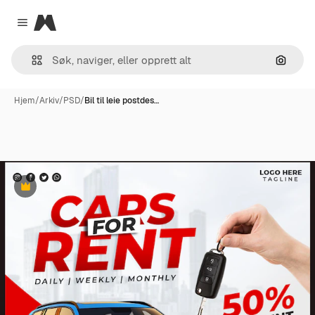
Magnific
Close menu
Søk ett
Hjem
/
Arkiv
/
PSD
/
Bil til leie postdes…
Premium