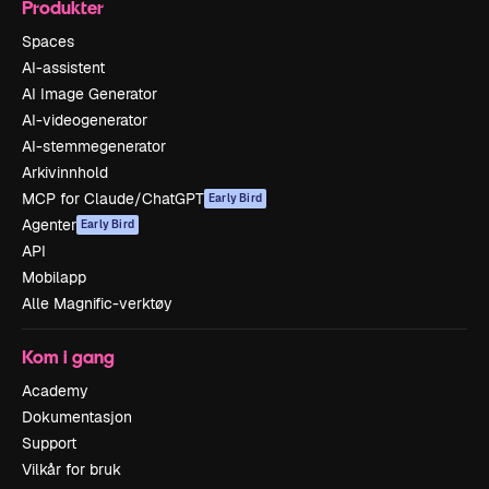
Produkter
Spaces
AI-assistent
AI Image Generator
AI-videogenerator
AI-stemmegenerator
Arkivinnhold
MCP for Claude/ChatGPT
Early Bird
Agenter
Early Bird
API
Mobilapp
Alle Magnific-verktøy
Kom i gang
Academy
Dokumentasjon
Support
Vilkår for bruk