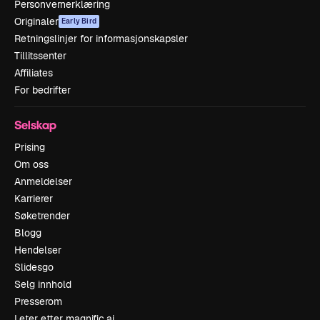
Personvernerklæring
Originaler
Early Bird
Retningslinjer for informasjonskapsler
Tillitssenter
Affiliates
For bedrifter
Selskap
Prising
Om oss
Anmeldelser
Karrierer
Søketrender
Blogg
Hendelser
Slidesgo
Selg innhold
Presserom
Leter etter magnific.ai