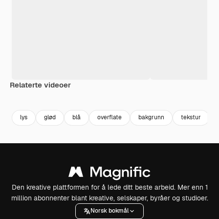
Relaterte videoer
Premium
Premium
Premium
Premium
lys
glød
blå
overflate
bakgrunn
tekstur
Den kreative plattformen for å lede ditt beste arbeid. Mer enn 1
million abonnenter blant kreative, selskaper, byråer og studioer.
Norsk bokmål