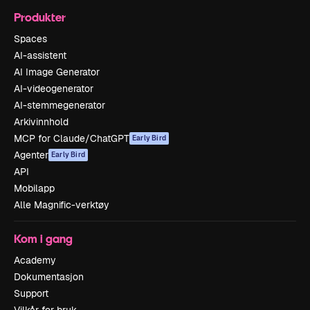
Produkter
Spaces
AI-assistent
AI Image Generator
AI-videogenerator
AI-stemmegenerator
Arkivinnhold
MCP for Claude/ChatGPT
Early Bird
Agenter
Early Bird
API
Mobilapp
Alle Magnific-verktøy
Kom i gang
Academy
Dokumentasjon
Support
Vilkår for bruk