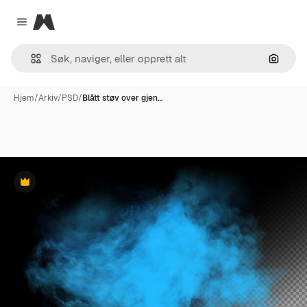
Magnific
Close menu
Søk ett
Hjem
/
Arkiv
/
PSD
/
Blått støv over gjen…
Premium