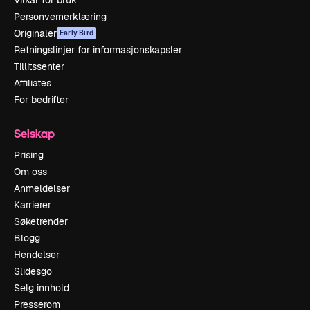
Personvernerklæring
Originaler
Early Bird
Retningslinjer for informasjonskapsler
Tillitssenter
Affiliates
For bedrifter
Selskap
Prising
Om oss
Anmeldelser
Karrierer
Søketrender
Blogg
Hendelser
Slidesgo
Selg innhold
Presserom