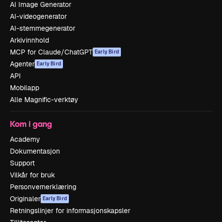
AI Image Generator
AI-videogenerator
AI-stemmegenerator
Arkivinnhold
MCP for Claude/ChatGPT
Early Bird
Agenter
Early Bird
API
Mobilapp
Alle Magnific-verktøy
Kom i gang
Academy
Dokumentasjon
Support
Vilkår for bruk
Personvernerklæring
Originaler
Early Bird
Retningslinjer for informasjonskapsler