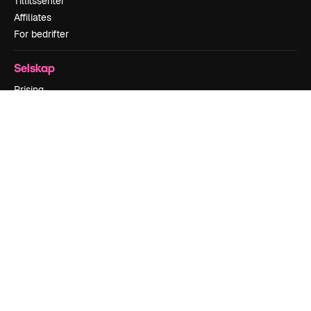
Tillitssenter
Affiliates
For bedrifter
Selskap
Prising
Om oss
Anmeldelser
Karrierer
Søketrender
Blogg
Hendelser
Slidesgo
Selg innhold
Presserom
Leter etter magnific.ai
Ta kontakt