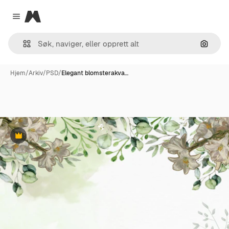
Magnific
Close menu
Søk ett
Hjem
/
Arkiv
/
PSD
/
Elegant blomsterakva…
Premium