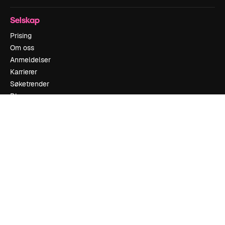
Selskap
Prising
Om oss
Anmeldelser
Karrierer
Søketrender
Blogg
Hendelser
Slidesgo
Selg innhold
Presserom
Leter etter magnific.ai
Ta kontakt
Kundestøtte
Instagram
YouTube