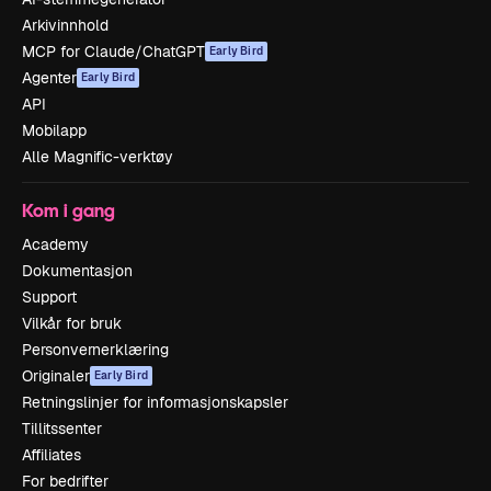
Arkivinnhold
MCP for Claude/ChatGPT
Early Bird
Agenter
Early Bird
API
Mobilapp
Alle Magnific-verktøy
Kom i gang
Academy
Dokumentasjon
Support
Vilkår for bruk
Personvernerklæring
Originaler
Early Bird
Retningslinjer for informasjonskapsler
Tillitssenter
Affiliates
For bedrifter