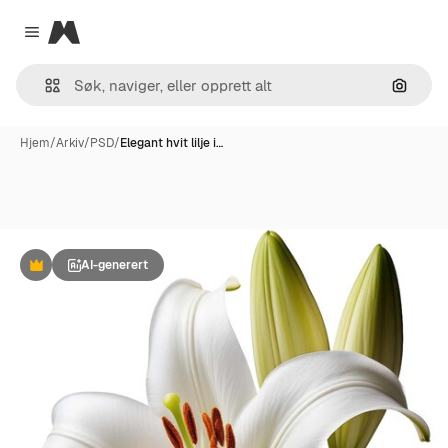
Magnific
Close menu
Søk ett
Hjem
/
Arkiv
/
PSD
/
Elegant hvit lilje i…
AI-generert
Premium